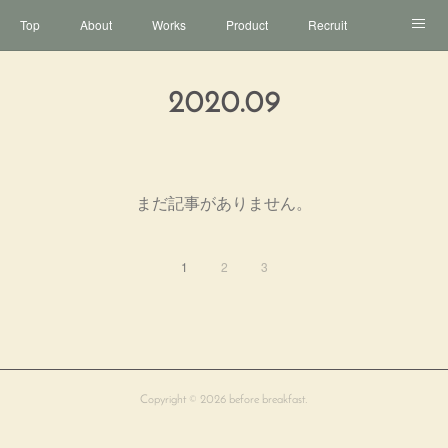
Top
About
Works
Product
Recruit
Contact
2020
.
09
まだ記事がありません。
1
2
3
Copyright ©
2026
before breakfast
.