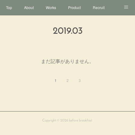
Top
About
Works
Product
Recruit
Contact
2019
.
03
まだ記事がありません。
1
2
3
Copyright ©
2026
before breakfast
.