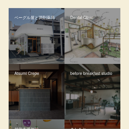
ベーグル屋と調剤薬局
Dental Clinic
Atsumi Crepe
before breakfast studio