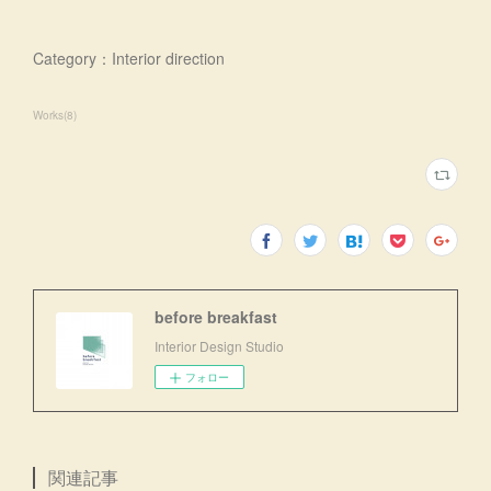
Category：Interior direction
Works
(
8
)
before breakfast
Interior Design Studio
フォロー
関連記事