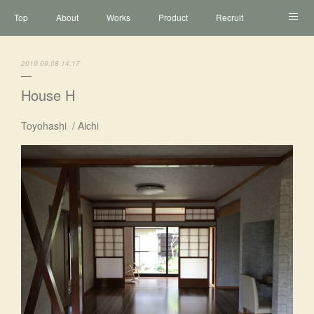
Top
About
Works
Product
Recruit
Contact
2019.09.08 14:17
House H
Toyohashi / Aichi